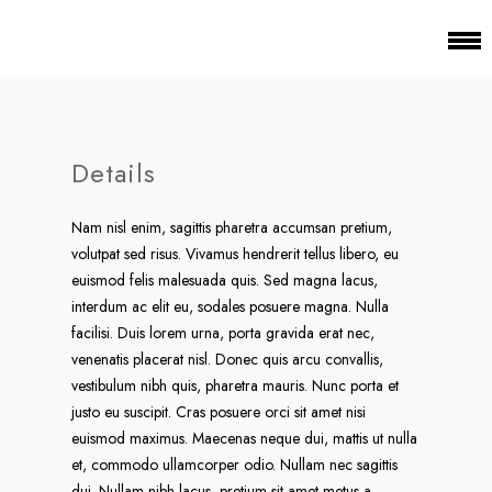
Details
Nam nisl enim, sagittis pharetra accumsan pretium,
volutpat sed risus. Vivamus hendrerit tellus libero, eu
euismod felis malesuada quis. Sed magna lacus,
interdum ac elit eu, sodales posuere magna. Nulla
facilisi. Duis lorem urna, porta gravida erat nec,
venenatis placerat nisl. Donec quis arcu convallis,
vestibulum nibh quis, pharetra mauris. Nunc porta et
justo eu suscipit. Cras posuere orci sit amet nisi
euismod maximus. Maecenas neque dui, mattis ut nulla
et, commodo ullamcorper odio. Nullam nec sagittis
dui. Nullam nibh lacus, pretium sit amet metus a,